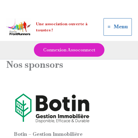
Aller
Une association ouverte à
au
Menu
toustes !
contenu
Connexion Assoconnect
Nos sponsors
Botin – Gestion Immobilière