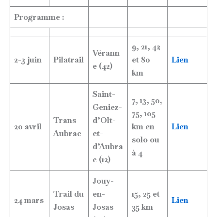
Programme :
9, 21, 42
Vérann
2-3 juin
Pilatrail
et 80
Lien
e (42)
km
Saint-
7, 13, 50,
Geniez-
75, 105
Trans
d’Olt-
20 avril
km en
Lien
Aubrac
et-
solo ou
d’Aubra
à 4
c (12)
Jouy-
Trail du
en-
15, 25 et
24 mars
Lien
Josas
Josas
35 km