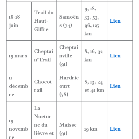
9, 18,
Trail du
16-18
Samoën
33, 53,
Haut-
Lien
juin
s (74)
96, 127
Giffre
km
Cheptai
Cheptai
8, 16, 32
19 mars
nville
Lien
n’Trail
km
(91)
11
Hardric
Chocot
8, 13, 24
décemb
ourt
Lien
rail
et 42 km
re
(78)
La
Noctur
19
ne du
Maisse
novemb
19 km
Lien
lièvre et
(91)
re