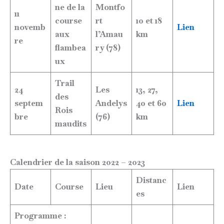
ne de la
Montfo
11
course
rt
10 et 18
novemb
Lien
aux
l’Amau
km
re
flambea
ry (78)
ux
Trail
24
Les
13, 27,
des
septem
Andelys
40 et 60
Lien
Rois
bre
(76)
km
maudits
Calendrier de la saison 2022 – 2023
Distanc
Date
Course
Lieu
Lien
es
Programme :