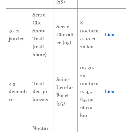
(78)
Serre-
Che
8
Serre-
20-21
Snow
nocturn
Chevali
Lien
janvier
Trail
e, 10 et
er (05)
(trail
20 km
blanc)
10, 20,
20
Saint-
2-3
Trail
nocturn
Leu-la-
décemb
des 40
e, 45,
Lien
Forêt
re
bosses
65, 90
(95)
et 120
km
Noctur