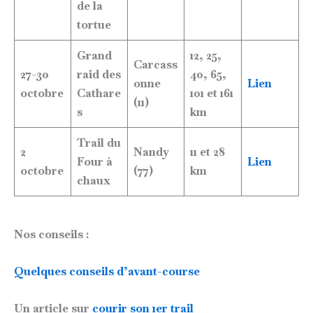
de la
tortue
Grand
12, 25,
Carcass
27-30
raid des
40, 65,
onne
Lien
octobre
Cathare
101 et 161
(11)
s
km
Trail du
2
Nandy
11 et 28
Four à
Lien
octobre
(77)
km
chaux
Nos conseils :
Quelques conseils d’avant-course
Un article sur
courir son 1er trail