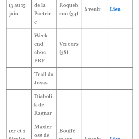
13 au 15
de la
Roqueb
à venir
Lien
juin
Factric
run (34)
e
Week-
end
Vercors
choc
(38)
FRP
Trail du
Josas
Diaboli
k de
Ragnar
Maxicr
1er et 2
Bouffé
oss de