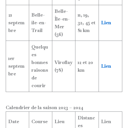
Belle-
21
Belle-
11, 19,
Île-en-
septem
île-en-
32, 45 et
Lien
Mer
bre
Trail
81 km
(56)
Quelqu
es
1er
bonnes
Viroflay
12 et 20
septem
Lien
raisons
(78)
km
bre
de
courir
Calendrier de la saison 2023 – 2024
Distanc
Date
Course
Lieu
Lien
es