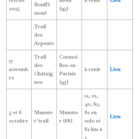
février
mont
à venir
Lien
Bouffé
2025
(95)
mont
Trail
des
Arpents
Trail
Cormei
17
des
lles-en-
novemb
à venir
Lien
Châtaig
Parisis
re
nes
(95)
12, 22,
40, 62,
5 et 6
Munste
Munste
82 en
Lien
octobre
r’trail
r (68)
solo et
82 km à
2