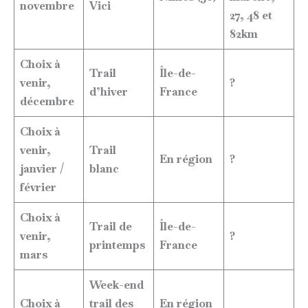
novembre
Vici
27, 48 et
82km
Choix à
Trail
Île-de-
venir,
?
d’hiver
France
décembre
Choix à
venir,
Trail
En région
?
janvier /
blanc
février
Choix à
Trail de
Île-de-
venir,
?
printemps
France
mars
Week-end
Choix à
trail des
En région