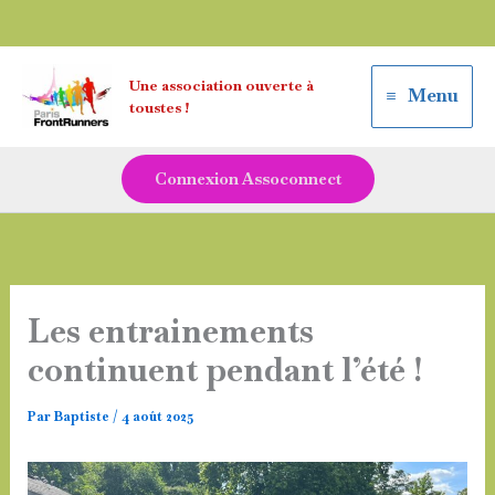
Aller
Une association ouverte à
au
Menu
toustes !
contenu
Connexion Assoconnect
Les entrainements
continuent pendant l’été !
Par
Baptiste
/
4 août 2025